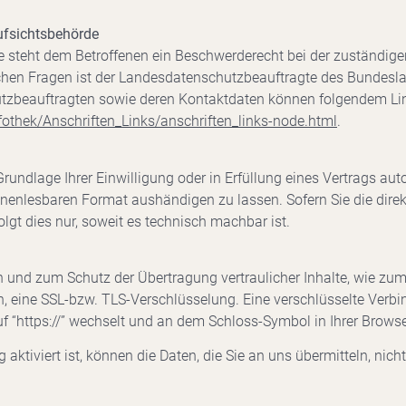
ufsichtsbehörde
ße steht dem Betroffenen ein Beschwerderecht bei der zuständig
ichen Fragen ist der Landesdatenschutzbeauftragte des Bundes
schutzbeauftragten sowie deren Kontaktdaten können folgendem 
fothek/Anschriften_Links/anschriften_links-node.html
.
Grundlage Ihrer Einwilligung oder in Erfüllung eines Vertrags aut
inenlesbaren Format aushändigen zu lassen. Sofern Sie die dire
lgt dies nur, soweit es technisch machbar ist.
n und zum Schutz der Übertragung vertraulicher Inhalte, wie zum
en, eine SSL-bzw. TLS-Verschlüsselung. Eine verschlüsselte Verb
uf “https://” wechselt und an dem Schloss-Symbol in Ihrer Browse
ktiviert ist, können die Daten, die Sie an uns übermitteln, nich